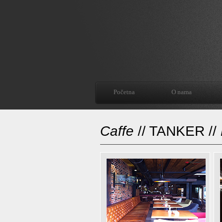
Početna
O nama
Caffe
// TANKER //