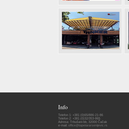
Info
Telefon 1: +381 (0)65/886-21-86
Telefon 2: +381 (0)32/353-865
Adresa: Trbušani bb, 32000 Čačak
e-mail:
office@tapetararsenijevic.rs