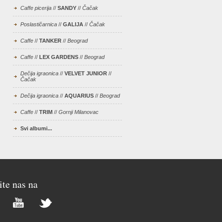
Caffe picerija
//
SANDY
//
Čačak
Poslastičarnica
//
GALIJA
//
Čačak
Caffe
//
TANKER
//
Beograd
Caffe
//
LEX GARDENS
//
Beograd
Dečija igraonica
//
VELVET JUNIOR
//
Čačak
Dečija igraonica
//
AQUARIUS
//
Beograd
Caffe
//
TRIM
//
Gornji Milanovac
Svi albumi...
ite nas na