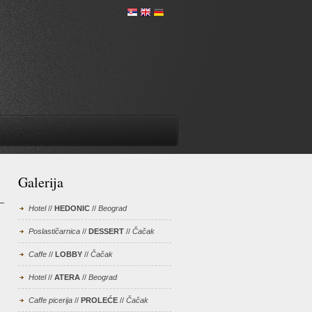
Galerija
Hotel
//
HEDONIC
//
Beograd
Poslastičarnica
//
DESSERT
//
Čačak
Caffe
//
LOBBY
//
Čačak
Hotel
//
ATERA
//
Beograd
Caffe picerija
//
PROLEĆE
//
Čačak